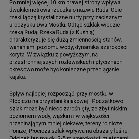
Po mniej więcej 10 km prawej strony wpływa
dwukilometrowa rzeczka o nazwie Ruda. Obie
rzeki łączą krystaliczne nurty przy zacisznym
uroczysku Dwa Mostki. Odtąd szklak wiedzie
rzeką Rudą. Rzeka Ruda (z Kuśnią)
charakteryzuje się dużą zmiennością stanów,
wahaniami poziomu wody, dynamiką szerokości
koryta. W związku z powyższym, na
przestronniejszych rozlewiskach i płyciznach
okresowo może być konieczne przeciąganie
kajaka.
Spływ najlepiej rozpocząć przy mostku w
Płociczu na przystani kajakowej. Początkowo
szlak może być nieco zarośnięty, ze zbyt niskim
poziomem wody, wąskim i w większości
przecinającym mniej ciekawe, tereny rolnicze.
Poniżej Płocicza szlak wpływa na obszary leśne.
Odcinek ten ma ok. 3-5 m szerokości, miejscami