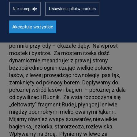
płaską doliną, a kilkadziesiąt metrów na prawo i
lewo – do krawędzi lasu – zajmują łąki, potem
Nie akceptuję
Ustawienia pików cookies
pastwiska. Po 5 km dopływamy do
miejscowości Suszka. W dali widoczne
Akceptuję wszystkie
zabudowania o szachulcowej konstrukcji. Po
lewej stronie przystań kajakowa, a po prawej
pomniki przyrody – okazałe dęby. Na wprost
mostek i bystrze. Za mostem rzeka dość
dynamicznie meandruje: z prawej strony
bezpośrednio ograniczając wielkie połacie
lasów, z lewej prowadząc równoległy pas łąk,
zamknięty od północy borem. Dopływamy do
położnej wśród lasów i bagien – położnej z dala
od cywilizacji Rudnik. Za wsią rozpoczyna się
„deltowaty” fragment Rudej, płynącej leniwie
między podmokłymi meliorowanymi łąkami.
Mijamy również wyspy szuwarów, niewielkie
bagienka, jeziorka, starorzecza, rozlewiska.
Wpływamy na Brdę. Płyniemy w lewo za