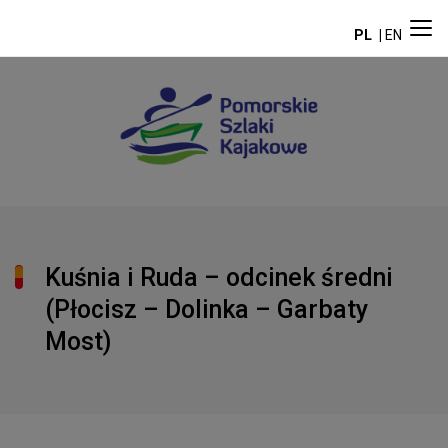
PL
EN
Kuśnia i Ruda – odcinek średni
(Płocisz – Dolinka – Garbaty
Most)