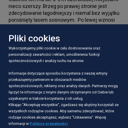
nieco szerszy. Brzeg po prawej stronie jest
zdecydowanie łagodniejszy i niemal bez wyjątku
porośnięty lasem sosnowym. Po lewej wznosi
się coraz wyższa skarpa, porośnięta już lasem
mieszanym (dęby). Dopływamy do zwężania
Pliki cookies
szlaku – z kamienistym, coraz płytszym dnem.
Mijamy most drewniany i ruiny dawnego „młyna”.
Wykorzystujemy pliki cookie w celu dostosowania oraz
Dalej wpływamy w Dolinę Kuśni – urokliwe
personalizacji zawartości i reklam, umożliwienia funkcji
miejsce, pozbawione cywilizacji człowieka.
społecznościowych i analizy ruchu na stronie.
Rzeka staje się szersza, kilka wysepek (kęp).
Informacje dotyczące sposobu korzystania z naszej witryny
Może być miejscami płytko, a rzeka jest
przekazujemy partnerom w obszarach mediów
miejscami zarośnięta. Dopływamy do
społecznościowych, reklamy oraz analizy danych. Partnerzy mogą
drewnianego mostku i uroczyska. Za mostkiem
łączyć te informacje z innymi danymi otrzymanymi od Ciebie lub
z prawej strony dopływ strugi. Początek rzeki
uzyskanymi w trakcie korzystania z ich usług.
Rudej. Dalej mijamy zarastający kolejny mostek.
Klikając “Akceptuję wszystkie“, zgadzasz się abyśmy korzystali ze
Stąd te miejsce zwane jest Dwa Mostki. Ruda (z
wszystkich rodzajów cookies. Aby samemu zdecydować, które
Kuśnią) poniżej „Dwóch Mostków” to już
rodzaje cookies akceptujesz, wybierz “Ustawienia“. Więcej
łagodniejsza rzeka. Przeważnie płynie szeroką,
informacji w
Polityce prywatności