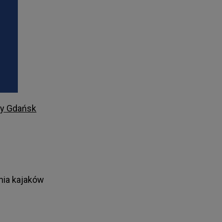
I
dy Gdańsk
nia kajaków