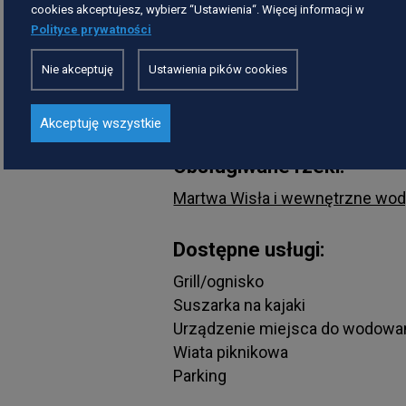
cookies akceptujesz, wybierz “Ustawienia“. Więcej informacji w
Polityce prywatności
Nie akceptuję
Ustawienia pików cookies
Okres działania:
I, II, III, IV, V, VI, VII, VIII, IX, X, XI, XI
Akceptuję wszystkie
Obsługiwane rzeki:
Martwa Wisła i wewnętrzne wo
Dostępne usługi:
Grill/ognisko
Suszarka na kajaki
Urządzenie miejsca do wodowa
Wiata piknikowa
Parking