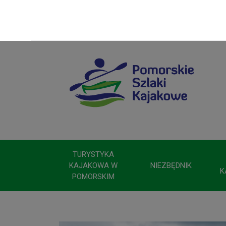
TURYSTYKA
KAJAKOWA W
NIEZBĘDNIK
K
POMORSKIM