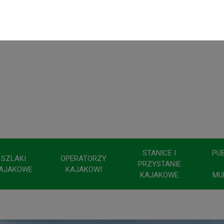
STANICE I
PU
SZLAKI
OPERATORZY
PRZYSTANIE
AJAKOWE
KAJAKOWI
KAJAKOWE
MU