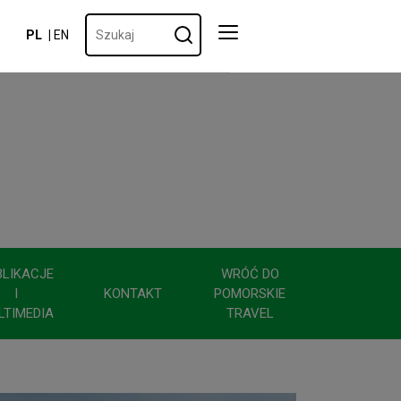
PL
EN
BLIKACJE
WRÓĆ DO
I
KONTAKT
POMORSKIE
LTIMEDIA
TRAVEL